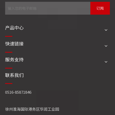
江苏四方清洁能源装备制造在线客服或致电0516-
订阅
85532690，江苏四方清洁能源装备制造专业技术人员
将及时为您答疑解惑。
产品中心
WNSL燃油燃气锅炉
SZS燃油燃气锅炉
快速链接
SFG（含π）燃油燃气锅炉
DHL角管锅炉
服务支持
SFG角管锅炉
DHS 高效煤粉炉
SFG煤粉炉
危废、固废焚烧余热锅炉
SHX循环流化床
联系我们
DHX循环流化床
相关文章
0516-85871846
徐州淮海国际港务区华润工业园