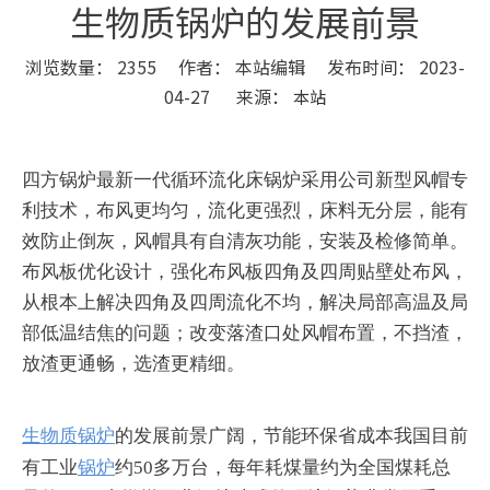
生物质锅炉的发展前景
浏览数量：
2355
作者： 本站编辑 发布时间： 2023-
04-27 来源：
本站
["wechat","weibo","qzone","douban","email"]
四方锅炉最新一代循环流化床锅炉采用公司新型风帽专
利技术，布风更均匀，流化更强烈，床料无分层，能有
效防止倒灰，风帽具有自清灰功能，安装及检修简单。
布风板优化设计，强化布风板四角及四周贴壁处布风，
从根本上解决四角及四周流化不均，解决局部高温及局
部低温结焦的问题；改变落渣口处风帽布置，不挡渣，
放渣更通畅，选渣更精细。
生物质锅炉
的发展前景广阔，节能环保省成本我国目前
有工业
锅炉
约50多万台，每年耗煤量约为全国煤耗总