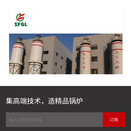
周期，节省安装费用；锅炉热效率高，运行方便，相对人
力、电力费用大大降低；由于锅炉无耐火砖墙，每年可节省
大量锅炉养护费用。锅壳锅炉的基本结构是双层夹套结构。
其外筒叫锅壳，内筒叫炉胆，内、外筒之间的环行空间装
更多
水，而内筒是燃烧室。当水汽介质有压力时，锅壳受内压，
炉胆承受外压。锅壳锅炉又分立式和卧式两种。目前常用的
燃油、燃气锅炉是WNS型卧式内燃锅壳锅炉。锅壳锅炉有以
下共同特点：1.盛水的“锅”和烧火的“炉”都被包含在一
个壳体——锅壳中；2.金属炉膛容积小，被水包围，水冷程
度大，燃烧条件差，必须烧优质燃料；3.受热面少，蒸发量
或热功率小，常装水管或烟