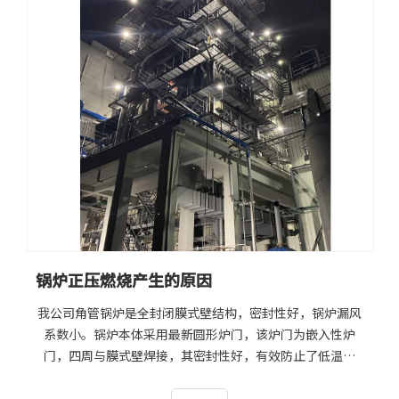
降低锅炉热效率。锅炉正压燃烧，炉膛内高温烟气就会沿炉
墙裂缝进入锅炉的保温层将保温层烧坏，从而使锅炉如下降
管等不可受热的承压部件受热，破坏了锅炉的水循环，诱发
锅炉水冷壁爆管等事故的发生。2.破坏锅炉煤层的正常燃
烧。锅炉正压燃烧，就会使高温烟气在煤层中沿炉排前行，
越过煤闸板在煤斗中钻出，