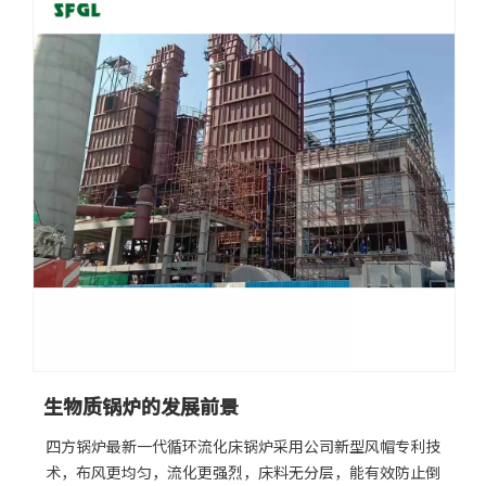
70~90%，一般实际运行热效率在60~80%左右，有些甚至
更多
在50%以 下，小型低压工业锅炉只要操作、维护得当，完
全可以达到锅炉厂家的设计热效率。锅炉管理及操作要注意
以下几点：一、 监测锅炉排烟温度。 通常锅炉最大的热损
失是排烟损失，所以控制好锅炉的排烟温度很重要，一般燃
煤低压工业锅炉（主要指10吨以下及压力小于1.6MPa的锅
炉，以下同）的排 烟温度为150~180℃，燃油锅炉的排烟温