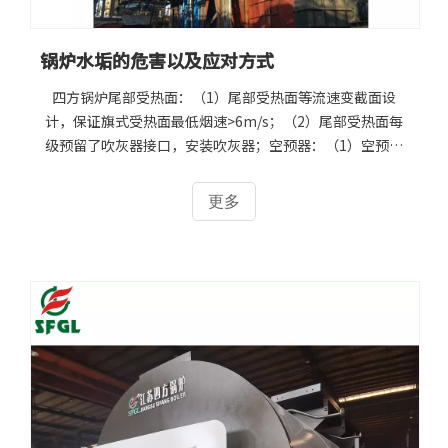
锅炉水垢的危害以及应对方式
四方锅炉尾部受热面：（1）尾部受热面等流速变截面设
计，保证旗式受热面最低烟速>6m/s；（2）尾部受热面每
级预留了吹灰器接口，安装吹灰器；空预器：（1）空预器
烟速保证（10～12）m/s；（2）使用大直径管子，防止堵
灰；1.浪费燃料、降低锅炉热效率因为水垢的导热系数比钢
更多
材的导热系数小数十倍到数百倍。因此锅炉结有水垢时,使锅
炉受热面的传热性能变差,燃料燃烧所放出的热量不能有效地
传递到锅炉水中，大量的热量被烟气带走,造成排烟温度升
高，排烟热损失增加，锅炉的热效率降低。在这种情况下,为