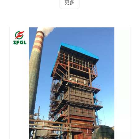
锅炉正压燃烧产生的原因
我公司角管锅炉是全封闭膜式壁结构，密封性好，锅炉漏风
系数小。锅炉本体采用最新圆形炉门，该炉门为嵌入性炉
门，四周与膜式壁焊接，其密封性好，有效防止了低温腐
蚀。锅炉正压燃烧就是锅炉在使用过程中炉膛中烟气压力大
于大气压力。正压燃烧对锅炉的安全运行是非常有害的，下
更多
面就对锅炉正压燃烧产生的原因及造成的危害进行分析说
明。锅炉正压燃烧有多种原因造成主要有以下几种情况：1.
司炉工操作水平低。因此责任心差,文化素质低，有的对鼓、
引风机的风量配比调节根本不懂，操作水平差。造成锅炉正
压燃烧。2.烟道堵塞。烟道堵塞一般是由于烟道内的积灰或
耐火材料脱落造成的。如DZ型锅炉一回程出口烟道、烟箱
耐火砖或耐火材料脱落；SZ型