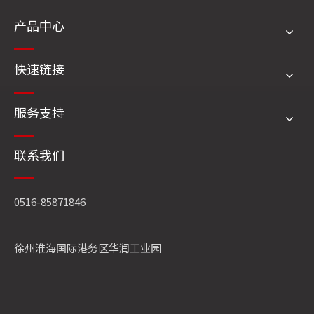
锅炉有哪些分类
角管锅炉便于维修，炉排片装拆方便，在锅炉运行中如果炉
排片损坏，不停炉就可以任意更换；膜式壁可用挖补法，而
散装炉两锅筒的对流管束每更换一根，需割掉数排管；角管
锅炉比传统的散装锅炉低，结构相对紧凑，彻底消除了炉膛
内腐蚀性挥发物在高炉膛上部因低温冷凝而造成的炉膛部件
更多
腐蚀。可以从不同角度出发对锅炉进行分类：1.按结构形式
可分为锅壳锅炉（火管锅炉）、水管锅炉和水火管锅炉。2.
按用途不同可分为电站锅炉、工业锅炉、生活锅炉等。3.按
容量大小可分为大型锅炉、中型锅炉和小型锅炉。习惯上，
蒸发量大于100t／h的锅炉为大型锅炉，蒸发量20～100t／
h的锅炉为中型锅炉，蒸发量小于20t／h的锅炉为小型锅