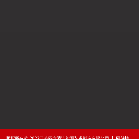
炉。4.按
天燃气锅炉为什么要停炉保养
角管锅炉热效率高，锅炉的膜式水冷壁采用全焊接结构，密
封性好，不漏风，减少了烟气的过量空气系数，使排烟损失
q2减少；将传统工业锅炉采用的重型耐火砖、红砖墙结构改