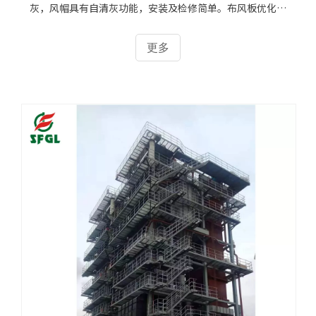
生物质锅炉的发展前景
四方锅炉最新一代循环流化床锅炉采用公司新型风帽专利技
术，布风更均匀，流化更强烈，床料无分层，能有效防止倒
灰，风帽具有自清灰功能，安装及检修简单。布风板优化设
计，强化布风板四角及四周贴壁处布风，从根本上解决四角
及四周流化不均，解决局部高温及局部低温结焦的问题；改
更多
变落渣口处风帽布置，不挡渣，放渣更通畅，选渣更精细。
生物质锅炉的发展前景广阔，节能环保省成本我国目前有工
业锅炉约50多万台，每年耗煤量约为全国煤耗总量的1/3，
由燃煤工业锅炉造成的环境污染非常严重，大量的工业锅炉
必须换用洁净能源。根据我国的生物质资源条件，利用农林
剩余物作为锅炉燃料使用则具有环境友好、可以再生的特
点，研究生物质锅炉的燃烧技