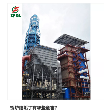
命。考虑余热锅炉的重要性，一方面受热面管材采用厚壁
管，提高管材强度；另一方面合理控制烟气流速，减小磨损
速率，降低余热锅炉故障率，提高余热锅炉使用寿命。锅炉
可根据用户需要进行个性化设计，可任意组合，增减自如。
更多
蒸发器、省煤器等尽可能采用模块化设计，组装率高，减小
现场安装工程量。直流锅炉是一种使给水一次通过各受热面
变为蒸汽的锅炉，其循环倍率等于1.0，给水靠水泵压头的
作用顺序通过省煤器、蒸发受热面和过热器并全部变为过热
蒸汽。在中等容量直流锅炉中，根据炉膛蒸发受热面的布置
方式的不同有三种基本型式：水平围绕管圈式、垂直上升管
屏式和回带管屏式。与自然循环锅