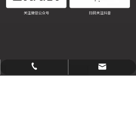
关注微信公众号
扫码关注抖音
sfjt@jssfgl.com
0516-85871846
版权所有
2023
江苏四方清洁能源装备制造有限公司 |
网站地

图
苏ICP备14011720号-1
用四方锅炉 交八方朋友