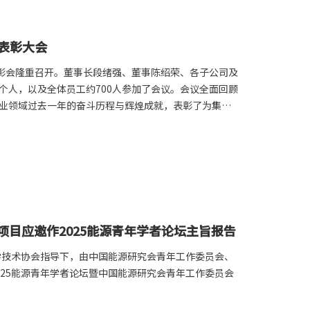
结表彰大会
结表彰会隆重召开。董事长段绪强、董事陈绍荣、各子公司及
个人，以及全体员工约700人参加了会议。会议全面回顾
业领域过去一年的奋斗历程与辉煌成就，表彰了为集团
点工作进行了系统部署。
项目应邀作2025能源青年学者论坛主旨报告
科学技术协会指导下，由中国能源研究会青年工作委员会、
025能源青年学者论坛暨中国能源研究会青年工作委员会