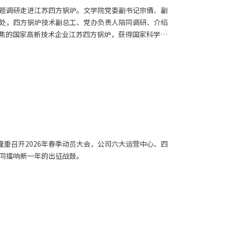
题调研走进江苏四方锅炉。文学院党委副书记宗倩、副
处，四方锅炉技术副总工、党办负责人陪同调研、介绍
焦的国家高新技术企业江苏四方锅炉，获得国家科学技
炉系列等三大类拳头产品产销两旺，高质量转型蓄势勃
博士、硕士学位授予权，在师范教育及区域社会服务领
就业实习实训基地”，聚焦企业行业实力、创新发展人
享、
隆重召开2026年春季动员大会，公司六大运营中心、四
同擂响新一年的出征战鼓。