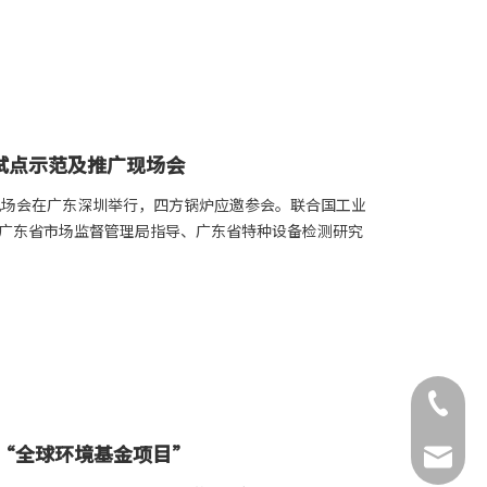
试点示范及推广现场会
广现场会在广东深圳举行，四方锅炉应邀参会。联合国工业
广东省市场监督管理局指导、广东省特种设备检测研究
0516-85
认“全球环境基金项目”
sfjt@js