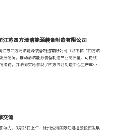
访江苏四方清洁能源装备制造有限公司
到访江苏四方清洁能源装备制造有限公司（以下称“四方洁
发展情况，推动清洁能源装备制造产业高质量、可持续
情接待，并陪同实地参观了四方洁能制造中心生产车
源装备的生产流程、技术特点、环保性能以及市场应用
，强调了清洁能源装备制造在推动资源节约、环境保护
指出，四方洁能在产品设计和制造上的先进性，其技术
为行业树立了良好
摩交流
影响力，3月25日上午，徐州淮海国际陆港控股投资发展