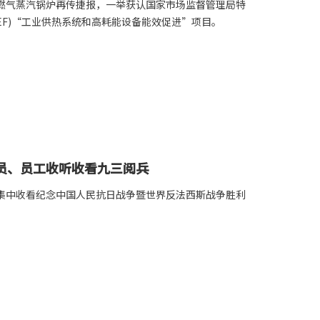
混燃气蒸汽锅炉再传捷报，一举获认国家市场监督管理局特
EF)“工业供热系统和高耗能设备能效促进”项目。
员、员工收听收看九三阅兵
表集中收看纪念中国人民抗日战争暨世界反法西斯战争胜利