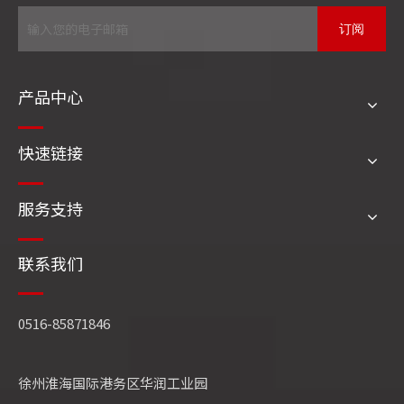
订阅
产品中心
快速链接
服务支持
联系我们
董事长段绪强首先感谢经营团队过去一年的辛勤付出，充
分肯定了锅炉公司经营管理成果。他简要分析了经济形势
及行业态势，明确提出深入推进转型升级，重申“销售是
0516-85871846
龙头、技术为核心”战略，以产品聚焦和大型化提升为核
心，助推年度经营目标实现。段董强调，要进一步明确工
徐州淮海国际港务区华润工业园
程项目总承包及出口产品增幅方向，相应充实技术研发与