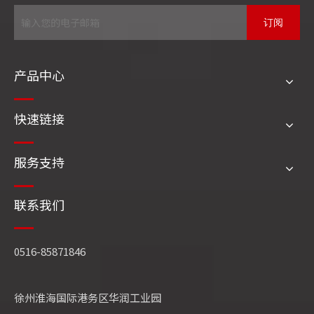
四方锅炉专业技术人员将及时为您答疑解惑。
订阅
产品中心
WNSL燃油燃气锅炉
SZS燃油燃气锅炉
SFG（含π）燃油燃气锅炉
SFG角管锅炉
快速链接
SFG煤粉炉
SFG循环流化床
QXX循环流化床
蒸压釜
化工行业余热锅炉
服务支持
冶炼(有色、黑色)余热锅炉
联系我们
相关文章
0516-85871846
徐州淮海国际港务区华润工业园