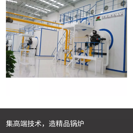
以上是
江苏四方锅炉
对于这个问题的解答，如果您对锅
集高端技术，造精品锅炉
炉相关的其他问题存有疑惑，欢迎咨询江苏
四方锅炉
在
线客服或致电0516-85871846、0516-85532705，江苏