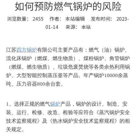
如何预防燃气锅炉的风险
浏览数量：
2455
作者： 本站编辑 发布时间： 2023-
01-14 来源：
本站
["wechat","weibo","qzone","douban","email"]
江苏
四方锅炉
有限公司主要产品有：燃气（油）锅炉、
流化床锅炉（燃煤、燃生物质）、煤粉锅炉、角管锅炉
（燃煤、燃生物质）、垃圾危废焚烧等各类余热利用锅
炉、大型智能控制蒸压釜等产品。年产锅炉10000余蒸
吨、压力容器800余台套。
1、选择正规的燃气
锅炉
产品，锅炉的设计、制造、安
装、运行、检修、改造、检验等应符合《蒸汽锅炉安全
技术监察规程》及《热水锅炉安全技术监察规程》的相
关规定。