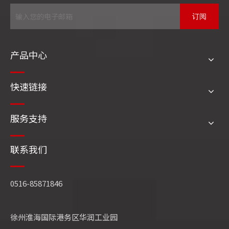
订阅
以上是
江苏四方锅炉
对于这个问题的解答，如果您
对锅炉相关的其他问题存有疑惑，欢迎咨询江苏四
产品中心
方锅炉在线客服或致电
0516-85871846
、0516-
85532705，江苏四方
锅炉
专业技术人员将及时为您
快速链接
答疑解惑。
服务支持
WNSL燃油燃气锅炉
SZS燃油燃气锅炉
联系我们
DHL角管锅炉
DHS 高效煤粉炉
SFG循环流化床
冶炼(有色、黑色)余热锅炉
0516-85871846
QXX循环流化床
蒸压釜
化工行业余热锅炉
徐州淮海国际港务区华润工业园
相关文章