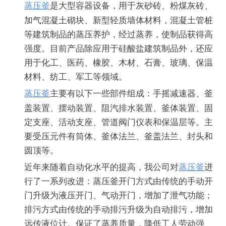
蒸压釜
是大型容器设备，用于灰砂砖、粉煤灰砖、
加气混凝土砌块、新型轻质墙体材料，混凝土管桩
等建筑制品的蒸压养护，经过蒸养，使制品获得高
强度。目前产品除应用于硅酸盐建筑制品外，还应
用于化工、医药、橡胶、木材、石膏、玻璃、保温
材料、纺工、军工等领域。
蒸压釜
主要有以下一些部件组成：手摇减速器、釜
盖装置、摆动装置、阻汽排水装置、釜体装置、固
定支座、活动支座、管道阀门仪表和保温层等。主
要受压元件有筒体、釜体法兰、釜盖法兰、封头和
圆顶等。
近年来随着自动化水平的提高，我公司对
蒸压釜
进
行了一系列改进：蒸压釜开门方式由传统的手动开
门升级为液压开门、气动开门，增加了泄气功能；
排污方式由传统的手动排污升级为自动排污，增加
远传液位计。保证了蒸养质量，降低工人劳动强