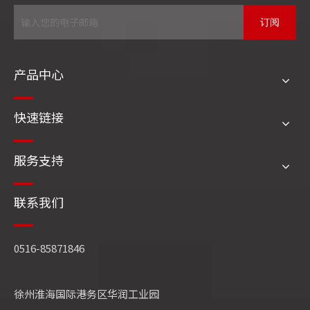
WNSL燃油燃气锅炉
SZS燃油燃气锅炉
订阅
SFG（含π）燃油燃气锅炉
DHL角管锅炉
DHS 高效煤粉炉
SFG循环流化床
产品中心
QXX循环流化床
冶炼(有色、黑色)余热锅炉
快速链接
化工行业余热锅炉
蒸压釜
相关文章
服务支持
联系我们
0516-85871846
徐州淮海国际港务区华润工业园