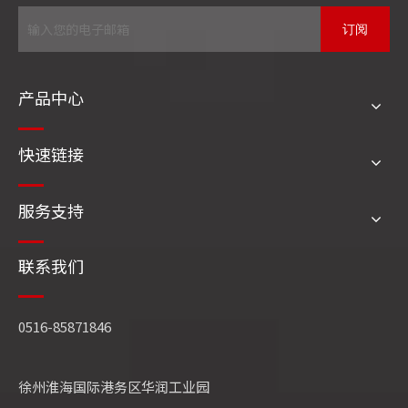
行处理；对于超高压和亚临界
锅炉
，容量为
；高压以
25-100%
订阅
下的汽包锅炉一般不需要处理。常用的冷凝水处理设备有纤维
素涂层过滤器和电磁过滤器。冷凝水去除腐蚀产物（如铜和铁
产品中心
的氧化物）后，进入混合床或覆盖有粉末树脂的过滤器进行深
度脱盐。
快速链接
三、
锅炉
给水处理
服务支持
锅炉给水中的溶解氧会腐蚀热系统中的金属，腐蚀产物在锅炉
高热负荷下形成铜和铁垢。它在蒸汽轮机的高压气缸中传导热
联系我们
量、使管道破裂和沉积物，从而降低蒸汽轮机的效率。因此，
软化或去矿物质的补充水和冷凝水一般在进入锅炉前进行脱氧
处理。常用的脱氧方法包括热脱氧和真空脱氧，有时还辅以化
0516-85871846
学脱氧。所谓热除气是指当原料水在除氧器中被加热至沸腾
时，气体在水中的溶解度降低，气体从水中逸出释放到大气
徐州淮海国际港务区华润工业园
中。根据工作压力，应用最广泛的热力除氧器有
和
0.12 MPa