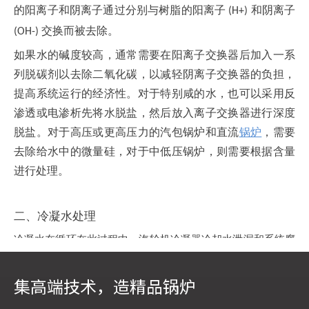
的阳离子和阴离子通过分别与树脂的阳离子
和阴离子
(H+)
交换而被去除。
(OH-)
如果水的碱度较高，通常需要在阳离子交换器后加入一系
列脱碳剂以去除二氧化碳，以减轻阴离子交换器的负担，
提高系统运行的经济性。对于特别咸的水，也可以采用反
渗透或电渗析先将水脱盐，然后放入离子交换器进行深度
脱盐。对于高压或更高压力的汽包锅炉和直流
锅炉
，需要
去除给水中的微量硅，对于中低压锅炉，则需要根据含量
进行处理。
二、冷凝水处理
冷凝水在循环在此过程中，汽轮机冷凝器冷却水泄漏和系统腐
蚀产物会污染并可能需要处理。处理的冷凝水量与锅炉参数、
炉型（无汽包或分离器）和冷凝水污染有关。随着锅炉参数的
集高端技术，造精品锅炉
增加，冷凝水处理能力一般逐渐增加。所有超临界锅炉都应进