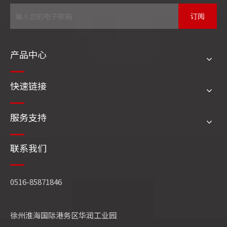
分烧坏，一般锅炉两侧第一道风室处于关闭，最后一道
订阅
也关闭。
此外，我们还要定期及时清除锅炉内部在对流管束处的
产品中心
积灰，经过多次试验在锅炉两侧安装放灰斗，定于每8
小时（一个班）放灰一次。
快速链接
为了加强运行中锅炉的管理，我们的司炉工每小时巡视
一次，主要是检查锅炉燃料燃烧状况，炉膛内部的拱角
以及锅炉铺机设备运转是否正常。严格执行司炉工轮岗
服务支持
制（每2个小时操作间与巡视轮岗）。
最后就是锅炉简单故障的处理，作为锅炉操作人员不仅
联系我们
要维持锅炉的正常运行，而且还要熟悉掌握锅炉简单故
障的处理，特别是在遇到紧急停电时，我们千万不能
0516-85871846
慌，也不能盲目地去做，首先检查锅炉的水位，做到心
中有数，打开锅炉的蒸汽往复泵向锅炉内部加水，直到
徐州淮海国际港务区华润工业园
锅炉的正常水位。还有，锅炉的给水系统出现故障时，