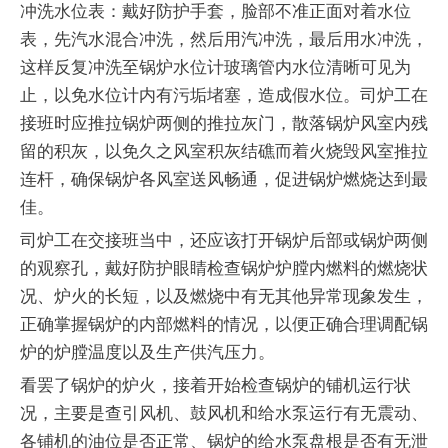
冲洗水位表：戴好防护手套，脸部不准正面对着水位
表，先汽水混合冲洗，然后用汽冲洗，最后用水冲洗，
这样反复冲洗至锅炉水位计玻璃管内水位清晰可见为
止，以免水位计内有污垢堵塞，造成假水位。司炉工在
接班时应推拉锅炉两侧的推拉灰门，散落锅炉风室内残
留的积灰，以免久之风室积灰结礁而着火烧毁风室推拉
连杆，确保锅炉各风室送风畅通，促进锅炉燃烧达到最
佳。
司炉工在交接班当中，还应该打开锅炉后部或锅炉两侧
的观察孔，戴好防护眼睛检查锅炉炉膛内燃料的燃烧状
况、炉火的长短，以及燃烧中有无其他异常现象发生，
正确掌握锅炉的内部燃料的情况，以便正确合理调配锅
炉的炉膛温度以及生产供汽压力。
看罢了锅炉的炉火，接着开始检查锅炉的铺机运行状
况，主要是查引风机、鼓风机和给水泵运行有无震动、
各铺机的油位是否正常、锅炉的给水泵盘根是否有无泄