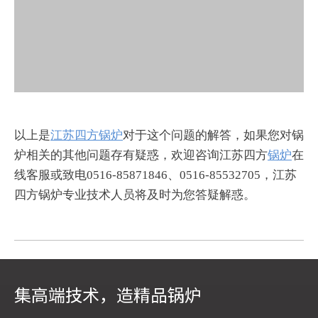
以上是
江苏四方锅炉
对于这个问题的解答，如果您对锅
炉相关的其他问题存有疑惑，欢迎咨询江苏四方
锅炉
在
线客服或致电0516-85871846、0516-85532705，江苏
四方锅炉专业技术人员将及时为您答疑解惑。
WNSL燃油燃气锅炉
SZS燃油燃气锅炉
SFG（含π）燃油燃气锅炉
DHL角管锅炉
集高端技术，造精品锅炉
DHS 高效煤粉炉
SFG循环流化床