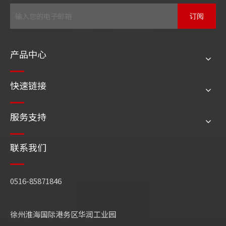
QXX循环流化床
蒸压釜
订阅
危废、固废焚烧余热锅炉
冶炼(有色、黑色)余热锅炉
产品中心
相关文章
快速链接
服务支持
联系我们
0516-85871846
徐州淮海国际港务区华润工业园