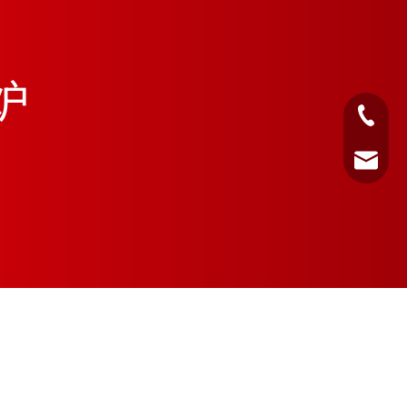
炉
0516-85
sfjt@js