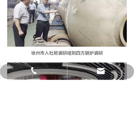
徐州市人社局调研组到四方锅炉调研
sfjt@jssfgl.com
0516-85871846