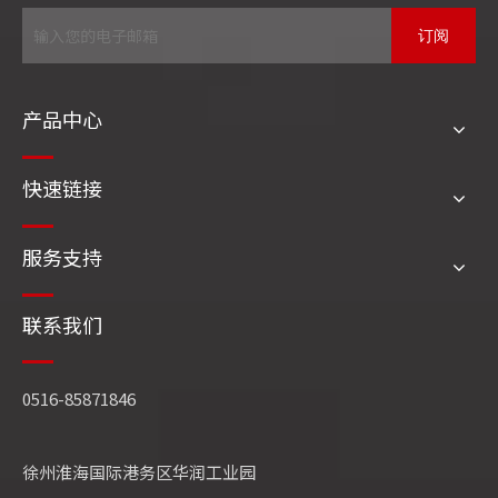
应急预案，向市、区两级红十字会捐款合计20万
订阅
元，并主动为租赁业主减免租金累计二十余万元，
助力企业复工复产。“任何企业的发展都离不开社会
的支持，企业的发展要饮水思源、回馈社会，慈善
产品中心
是企业的社会责任，永嘉集团一直秉承此理念。集
团多次通过媒体、政府以及自发组织等形式，向社
快速链接
会需要帮助的群体伸出援助之手，积极参加“希望工
程”、“温暖徐州”、“爱心扶贫”、“爱心助学”、“慈善
服务支持
晚会”等各类爱心公益事业，先后捐款五百余万元，
捐资助学300余人。下一步公司将继续把爱国、诚
联系我们
信和社会责任作为己任，为社会发展做出应有的贡
献。”
“感受到总书记对企业家的重视和关怀，真的备
0516-85871846
受鼓舞，干劲儿十足。”民建徐州市委会委员、财经
总支兼一支部主委、江苏好七水饺餐饮有限公司董
徐州淮海国际港务区华润工业园
事长王军表示。江苏好七水饺餐饮有限公司始建于