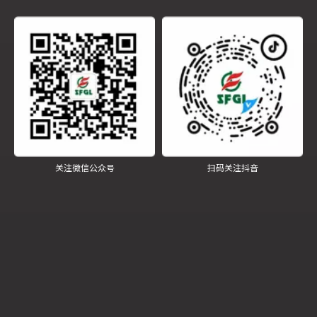
2000年，历经多年的发展已经成为集研发、采购、
生产、销售、冷链物流、餐饮连锁和中央厨房于一
体的多品牌的现代化食品集团。集团旗下拥有 “好七
水饺”、“禾润美食”、“莲年有鱼”、“ 西域映象”、“麦
田香草”等徐州家喻户晓的餐饮连锁品牌，囊括了快
餐、轻食、西点、特色餐饮等诸多方面。但在今年
疫情之下，旗下各餐饮品牌均受到了不同程度的影
响和打击，企业要生存、员工要吃饭、助力疫情防
关注微信公众号
扫码关注抖音
控和精准扶贫等公益事业还要继续做，那么出路就
只能是--创新。复工复产后，公司毅然决然的加大
了企业转型力度，着力开辟新的增长点。目前，集
团正在新建占地60多亩，建筑面积3万余平方米的
江苏慧生活食品科技有限公司。项目落成后，将创
新性的将德国先进食品生产管理软件与中西餐集约
化制作工艺相结合，并嵌入上下游一体化管理模
块。通过该软件对采购订单、原料供应、仓储管