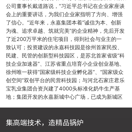
公司董事长戴道路说，“习近平总书记在企业家座谈
会上的重要讲话，为我们企业家指明了方向、增强
了信心。”近年来，永嘉集团本着“诚信为本、创新
为魂、追求卓越、筑就完美”的企业精神，先后开发
了近200万平米的住宅项目，得到社会与业主的一
致认可；投资建设的永嘉科技园是徐州首家民投、
民建、民管的创新型科技园区，是苏北首家省级“科
技企业加速器”、江苏省重点培育小企业创业基地、
徐州唯一获得“国家级科技企业孵化器”、“国家级众
创空间”双创平台的民营科技园；与河北石家庄君乐
宝乳业集团合资兴建了4000头标准化奶牛生产基
地；集团开发的永嘉新城中心广场，已成为新城区
的金融聚居区。经过不断的发展，永嘉集团近几年
为徐州市带来税收达3亿余元，带动就业岗位1000
集高端技术，造精品锅炉
余人。在疫情防控期间，永嘉集团严格按照突发公
共卫生事件一级响应防控措施要求，第一时间启动