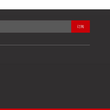
订阅
关注微信公众号
扫码关注抖音