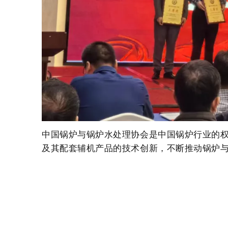
中国锅炉与锅炉水处理协会是中国锅炉行业的权
及其配套辅机产品的技术创新，不断推动锅炉