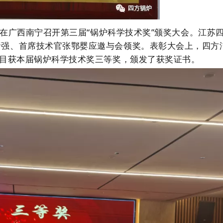
协会在广西南宁召开第三届“锅炉科学技术奖”颁奖大会。江苏
绪强、首席技术官张鄂婴应邀与会领奖。表彰大会上，四方
项目获本届锅炉科学技术奖三等奖，颁发了获奖证书。