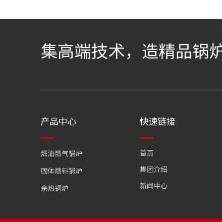
集高端技术，造精品锅
产品中心
快速链接
首页
燃油燃气锅炉
集团介绍
固体燃料锅炉
新闻中心
余热锅炉