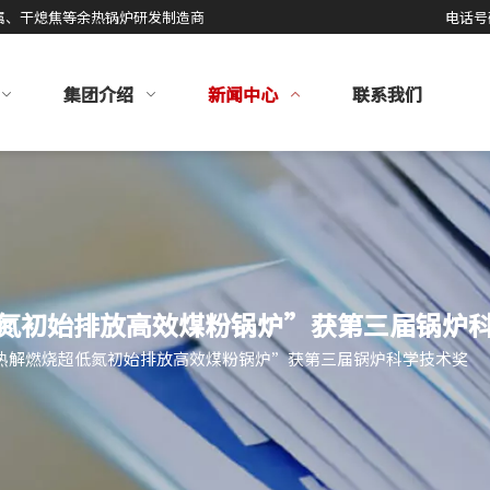
属、干熄焦等余热锅炉研发制造商
电话号
集团介绍
新闻中心
联系我们
氮初始排放高效煤粉锅炉”获第三届锅炉
热解燃烧超低氮初始排放高效煤粉锅炉”获第三届锅炉科学技术奖