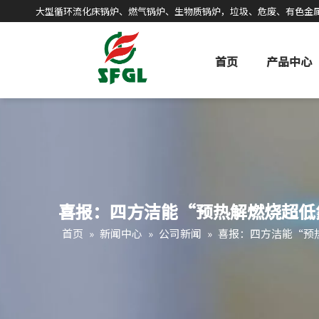
大型循环流化床锅炉、燃气锅炉、生物质锅炉，垃圾、危废、有色金
首页
产品中心
喜报：四方洁能“预热解燃烧超低
首页
»
新闻中心
»
公司新闻
»
喜报：四方洁能“预