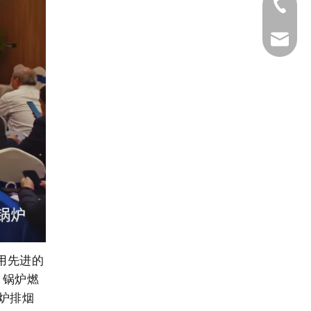
0516-85
sfjt@js
用先进的
、锅炉燃
炉排烟