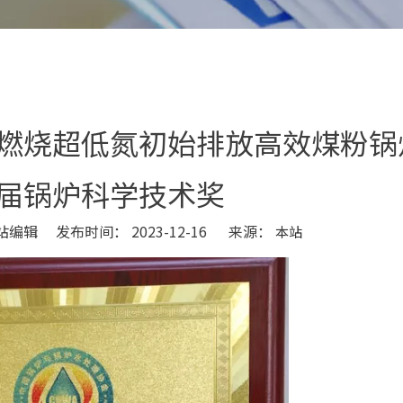
燃烧超低氮初始排放高效煤粉锅
届锅炉科学技术奖
编辑 发布时间： 2023-12-16 来源：
本站