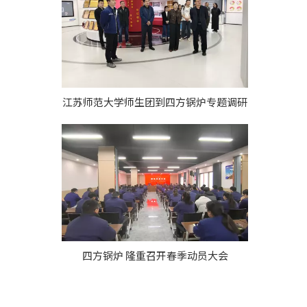
江苏师范大学师生团到四方锅炉专题调研
四方锅炉 隆重召开春季动员大会