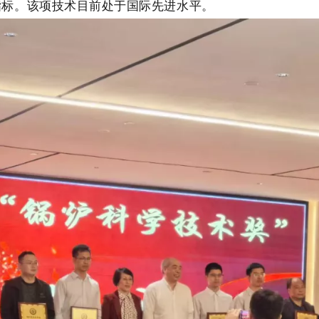
指标。该项技术目前处于国际先进水平。