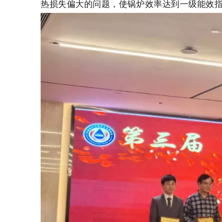
热损失偏大的问题，使锅炉效率达到一级能效