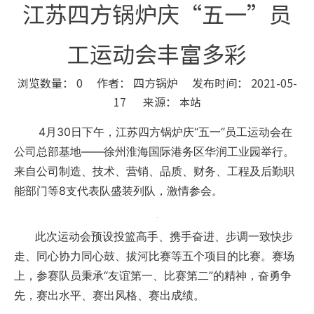
江苏四方锅炉庆“五一”员
工运动会丰富多彩
浏览数量：
0
作者： 四方锅炉 发布时间： 2021-05-
17 来源：
本站
["wechat","weibo","qzone","douban","email"]
4月30日下午，江苏四方锅炉庆“五一“员工运动会在
公司总部基地——徐州淮海国际港务区华润工业园举行。
来自公司制造、技术、营销、品质、财务、工程及后勤职
能部门等8支代表队盛装列队，激情参会。
此次运动会预设投篮高手、携手奋进、步调一致快步
走、同心协力同心鼓、拔河比赛等五个项目的比赛。赛场
上，参赛队员秉承“友谊第一、比赛第二”的精神，奋勇争
先，赛出水平、赛出风格、赛出成绩。