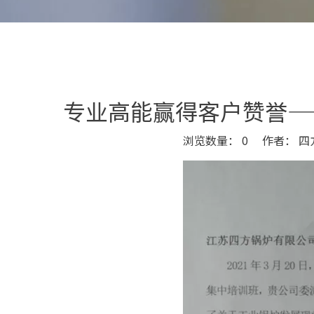
专业高能赢得客户赞誉—
浏览数量：
0
作者： 四方
["wechat","weibo","qzone","douban","email"]