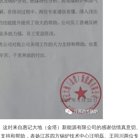
封来自惠记大地（金塔）新能源有限公司的感谢信情真意切
力支持和帮助，表扬江苏四方锅炉技术中心汪明磊、王同川两位