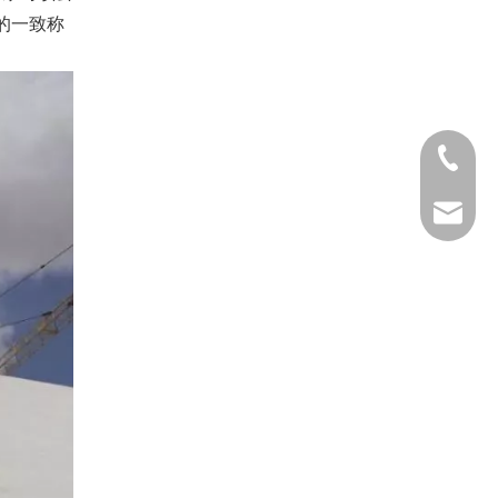
的一致称
0516-85
sfjt@js