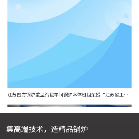
江苏四方锅炉重型汽包车间锅炉本体班组荣授“江苏省工人先锋号”
集高端技术，造精品锅炉