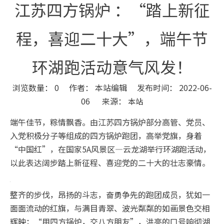
江苏四方锅炉 ：“踏上新征
程，喜迎二十大”，端午节
环湖跑活动意气风发！
浏览数量：
0
作者： 本站编辑 发布时间： 2022-06-
06 来源：
本站
["wechat","weibo","qzone","douban","email"]
端午佳节，粽情飘香。由江苏四方锅炉部分高管、党员、
入党积极分子等组成的四方锅炉跑团，高举党旗，身着
“中国红”，在国家5A风景区—云龙湖举行环湖跑活动，
以此表达阔步踏上新征程、喜迎党的二十大的壮志豪情。
整齐的步伐，昂扬的斗志，奋勇争先的跑团成员，犹如一
面面流动的红旗，与满目青翠、波光粼粼的如画景色交相
辉映；“用四方锅炉，交八方朋友”，洪亮的口号响彻湖