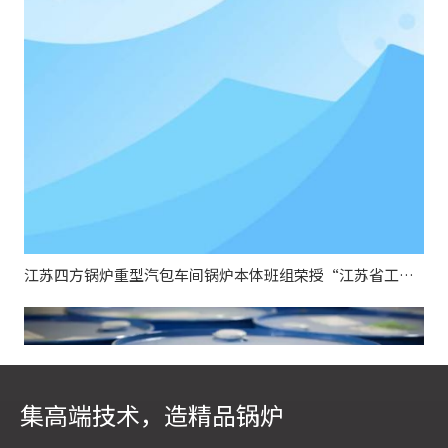
江苏四方锅炉重型汽包车间锅炉本体班组荣授“江苏省工人先锋号”
集高端技术，造精品锅炉