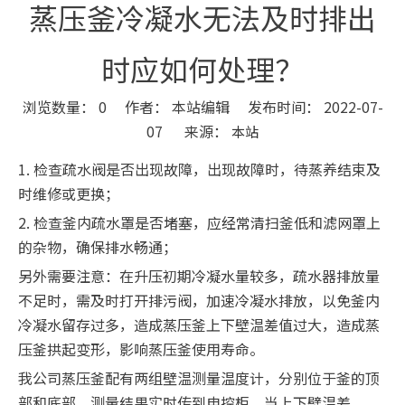
蒸压釜冷凝水无法及时排出
时应如何处理？
浏览数量：
0
作者： 本站编辑 发布时间： 2022-07-
07 来源：
本站
["wechat","weibo","qzone","douban","email"]
1. 检查疏水阀是否出现故障，出现故障时，待蒸养结束及
时维修或更换；
2. 检查釜内疏水罩是否堵塞，应经常清扫釜低和滤网罩上
的杂物，确保排水畅通；
另外需要注意：在升压初期冷凝水量较多，疏水器排放量
不足时，需及时打开排污阀，加速冷凝水排放，以免釜内
冷凝水留存过多，造成蒸压釜上下壁温差值过大，造成蒸
压釜拱起变形，影响蒸压釜使用寿命。
我公司蒸压釜配有两组壁温测量温度计，分别位于釜的顶
部和底部，测量结果实时传到电控柜，当上下壁温差，