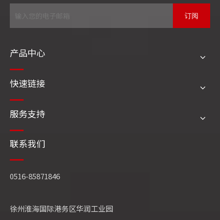
式，并就企业质量管理、诚信体系建设进行座谈。现
场播放了四方洁能宣传片，段绪强董事长简要介绍了
订阅
企业积极适应“双碳”经济发展、持续加大研发创新投
入、大力推进产品迭代升级、高度重视质量诚信体系
产品中心
建设、倾心服务行业市场客户、实力加快行业进位争
先的主要情况。
快速链接
服务支持
联系我们
0516-85871846
徐州淮海国际港务区华润工业园