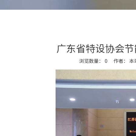
广东省特设协会节
浏览数量：
0
作者： 本站
["wechat","weibo","qzone","douban","email"]