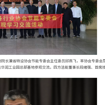
、副院长兼省特设协会节能专委会主任委员邱燕飞，率协会专委会
能华润工业园总部基地参观交流。四方洁能董事长段绪强、首席