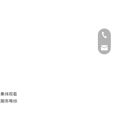
0516-85
sfjt@js
，集体观看
业服务等综